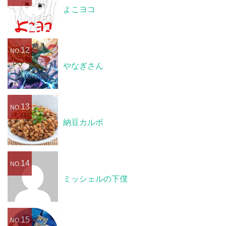
よこヨコ
12
NO.
やなぎさん
13
NO.
納豆カルボ
14
NO.
ミッシェルの下僕
15
NO.