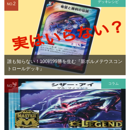
デッキレシピ
2
NO.
誰も知らない！100戦99勝を生む『新ボルメテウスコン
トロールデッキ』
コラム
3
NO.