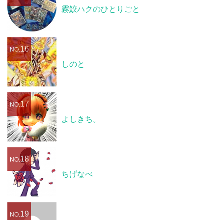
霧鮫ハクのひとりごと
16
NO.
しのと
17
NO.
よしきち。
18
NO.
ちげなべ
19
NO.