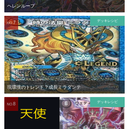
ヘレンループ
デッキレシピ
7
NO.
現環境のトレンド？成長ミラダンテ
デッキレシピ
8
NO.