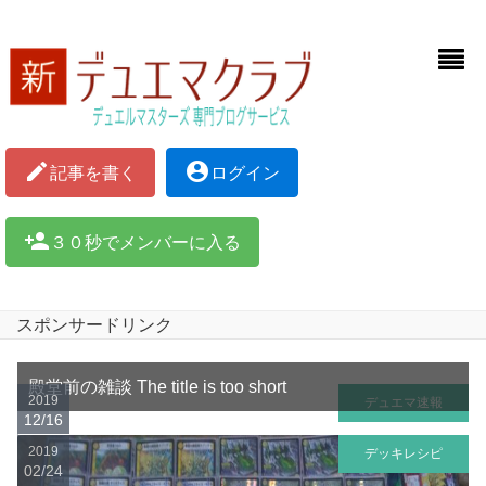
mode_edit
account_circle
記事を書く
ログイン
person_add
３０秒でメンバーに入る
スポンサードリンク
殿堂前の雑談 The title is too short
2019
デュエマ速報
12/16
2019
デッキレシピ
02/24