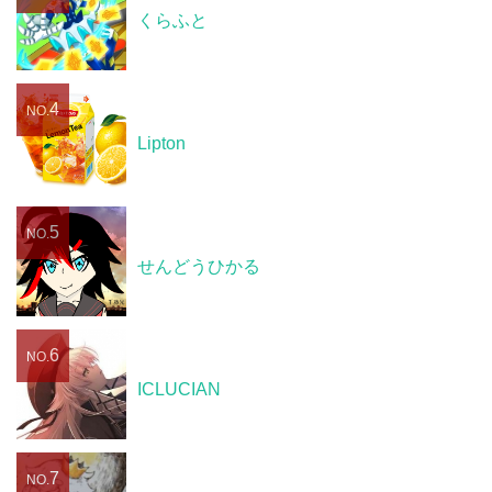
くらふと
4
NO.
Lipton
5
NO.
せんどうひかる
6
NO.
ICLUCIAN
7
NO.