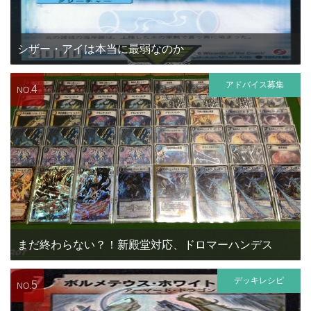
シザー・アイは本当に最弱なのか
アドバイス募集
4
NO.
まだ終わらない？！新殿堂対応、ドロマーハンデス
デッキレシピ
5
NO.