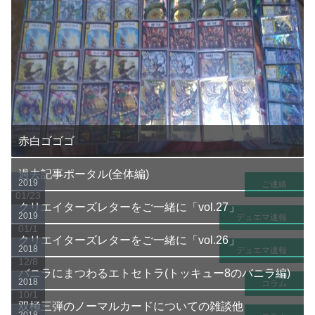
赤白ゴゴゴ
過去記事ポータル(全体編)
2019
ご連絡
01/23
クリエイターズレターをご一緒に「vol.27」
2019
デュエマ速報
01/1
クリエイターズレターをご一緒に「vol.26」
2018
デュエマ速報
12/8
バニラにまつわるエトセトラ(トッキュー8のバニラ編)
2018
コラム
10/1
双極三弾のノーマルカードについての雑談他
2018