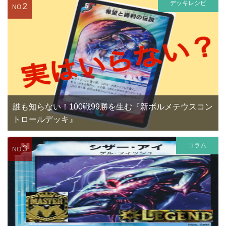
デッキレシピ
2
NO.
誰も知らない！100戦99勝を生む『新ボルメテウスコン
トロールデッキ』
コラム
3
NO.