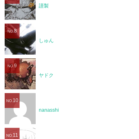
謹製
8
NO.
しゅん
9
NO.
ヤドク
10
NO.
nanasshi
11
NO.