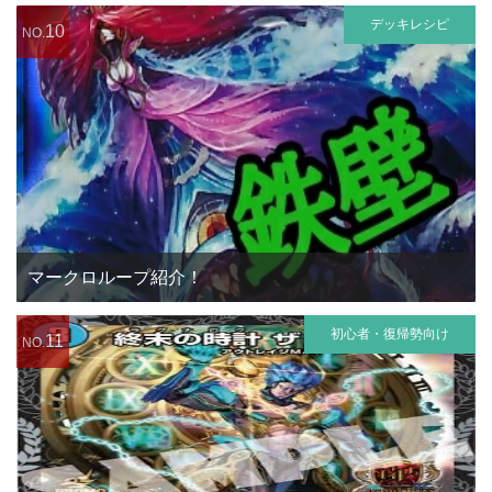
デッキレシピ
10
NO.
マークロループ紹介！
初心者・復帰勢向け
11
NO.