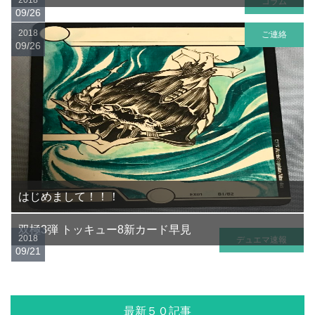
コラム
09/26
2018
ご連絡
09/26
はじめまして！！！
双極3弾 トッキュー8新カード早見
2018
デュエマ速報
09/21
最新５０記事