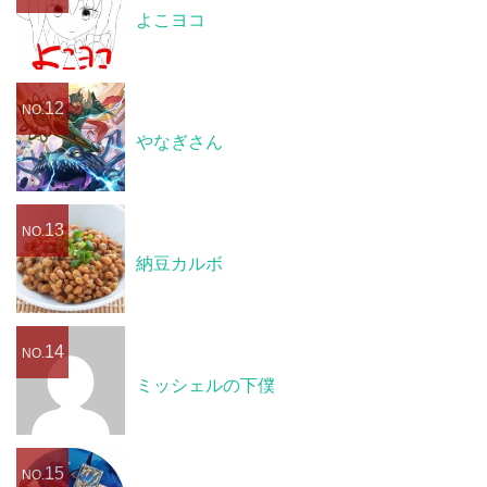
よこヨコ
12
NO.
やなぎさん
13
NO.
納豆カルボ
14
NO.
ミッシェルの下僕
15
NO.