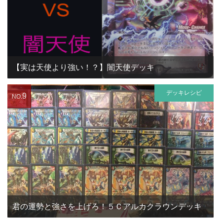
【実は天使より強い！？】闇天使デッキ
デッキレシピ
9
NO.
君の運勢と強さを上げろ！５Ｃアルカクラウンデッキ