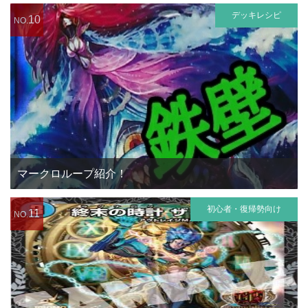
デッキレシピ
10
NO.
マークロループ紹介！
初心者・復帰勢向け
11
NO.