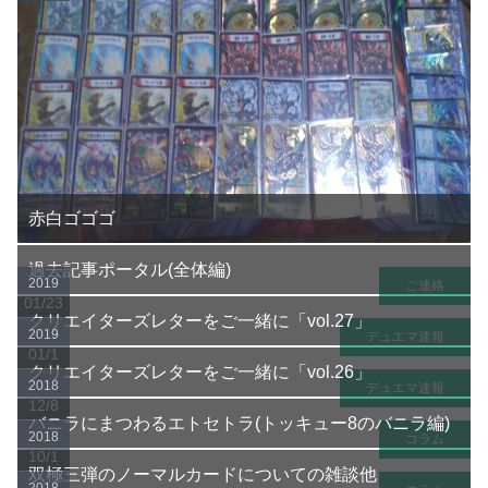
赤白ゴゴゴ
過去記事ポータル(全体編)
2019
ご連絡
01/23
クリエイターズレターをご一緒に「vol.27」
2019
デュエマ速報
01/1
クリエイターズレターをご一緒に「vol.26」
2018
デュエマ速報
12/8
バニラにまつわるエトセトラ(トッキュー8のバニラ編)
2018
コラム
10/1
双極三弾のノーマルカードについての雑談他
2018