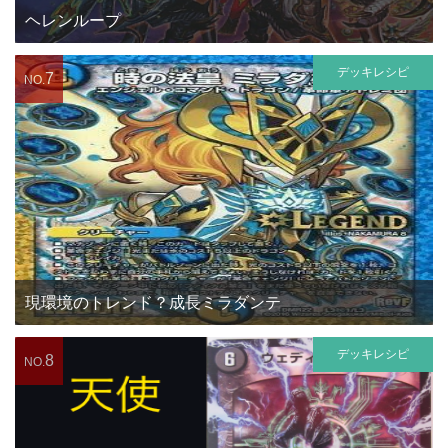
ヘレンループ
デッキレシピ
7
NO.
現環境のトレンド？成長ミラダンテ
デッキレシピ
8
NO.