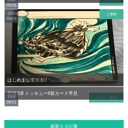
コラム
09/26
2018
ご連絡
09/26
はじめまして！！！
双極3弾 トッキュー8新カード早見
2018
デュエマ速報
09/21
最新５０記事