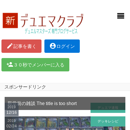
mode_edit
account_circle
記事を書く
ログイン
person_add
３０秒でメンバーに入る
スポンサードリンク
殿堂前の雑談 The title is too short
2019
デュエマ速報
12/16
2019
デッキレシピ
02/24