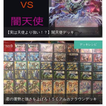
【実は天使より強い！？】闇天使デッキ
デッキレシピ
9
NO.
君の運勢と強さを上げろ！５Ｃアルカクラウンデッキ