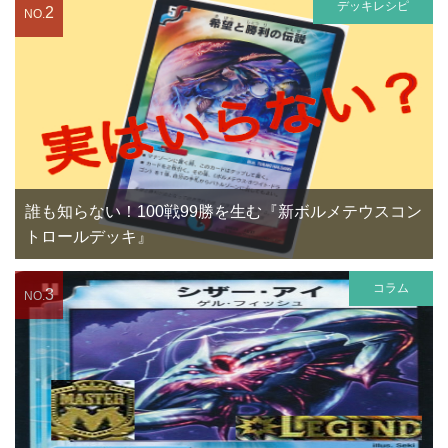
デッキレシピ
2
NO.
誰も知らない！100戦99勝を生む『新ボルメテウスコン
トロールデッキ』
コラム
3
NO.