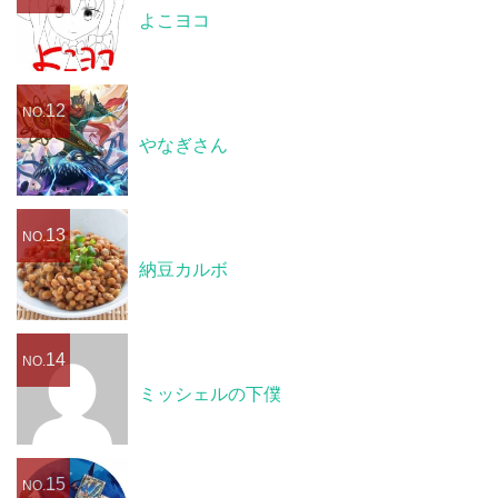
よこヨコ
12
NO.
やなぎさん
13
NO.
納豆カルボ
14
NO.
ミッシェルの下僕
15
NO.