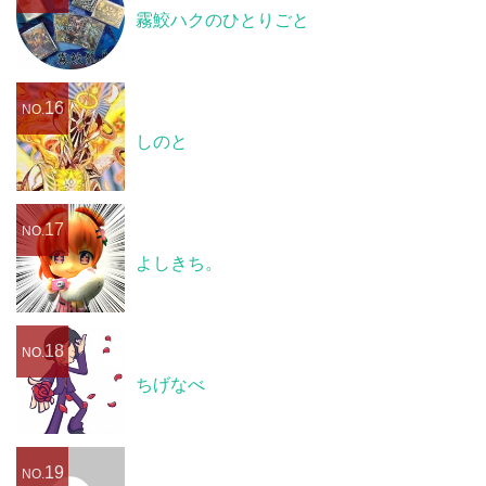
霧鮫ハクのひとりごと
16
NO.
しのと
17
NO.
よしきち。
18
NO.
ちげなべ
19
NO.