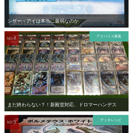
シザー・アイは本当に最弱なのか
アドバイス募集
4
NO.
まだ終わらない？！新殿堂対応、ドロマーハンデス
デッキレシピ
5
NO.