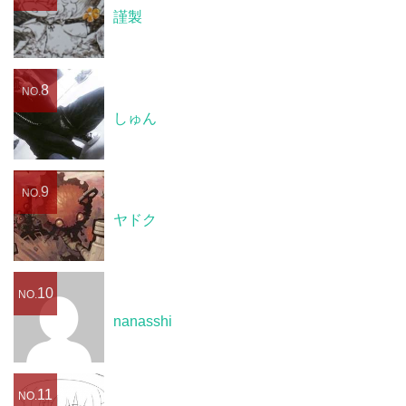
謹製
8
NO.
しゅん
9
NO.
ヤドク
10
NO.
nanasshi
11
NO.