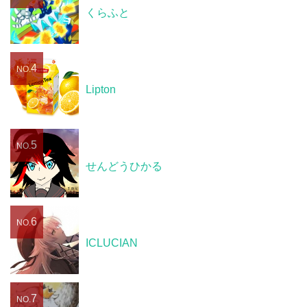
くらふと
4
NO.
Lipton
5
NO.
せんどうひかる
6
NO.
ICLUCIAN
7
NO.