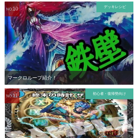
デッキレシピ
10
NO.
マークロループ紹介！
初心者・復帰勢向け
11
NO.