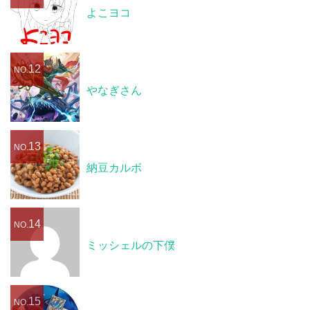
よこヨコ
12
NO.
やなぎさん
13
NO.
納豆カルボ
14
NO.
ミッシェルの下僕
15
NO.