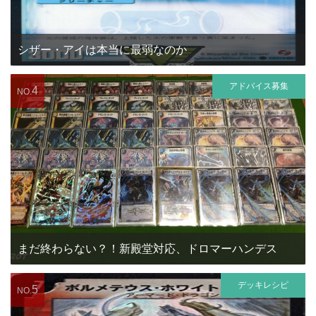
シザー・アイは本当に最弱なのか
アドバイス募集
4
NO.
まだ終わらない？！新殿堂対応、ドロマーハンデス
デッキレシピ
5
NO.