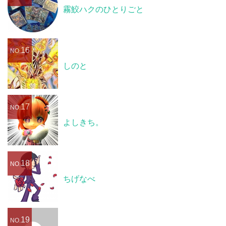
霧鮫ハクのひとりごと
16
NO.
しのと
17
NO.
よしきち。
18
NO.
ちげなべ
19
NO.