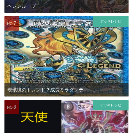
ヘレンループ
デッキレシピ
7
NO.
現環境のトレンド？成長ミラダンテ
デッキレシピ
8
NO.