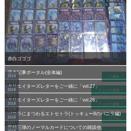
赤白ゴゴゴ
過去記事ポータル(全体編)
2019
ご連絡
01/23
クリエイターズレターをご一緒に「vol.27」
2019
デュエマ速報
01/1
クリエイターズレターをご一緒に「vol.26」
2018
デュエマ速報
12/8
バニラにまつわるエトセトラ(トッキュー8のバニラ編)
2018
コラム
10/1
双極三弾のノーマルカードについての雑談他
2018