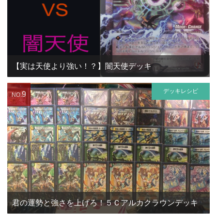
【実は天使より強い！？】闇天使デッキ
デッキレシピ
9
NO.
君の運勢と強さを上げろ！５Ｃアルカクラウンデッキ