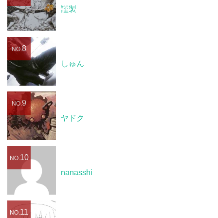
謹製
8
NO.
しゅん
9
NO.
ヤドク
10
NO.
nanasshi
11
NO.