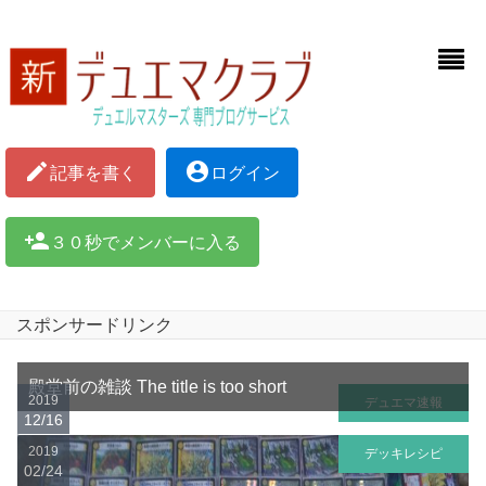
mode_edit
account_circle
記事を書く
ログイン
person_add
３０秒でメンバーに入る
スポンサードリンク
殿堂前の雑談 The title is too short
2019
デュエマ速報
12/16
2019
デッキレシピ
02/24