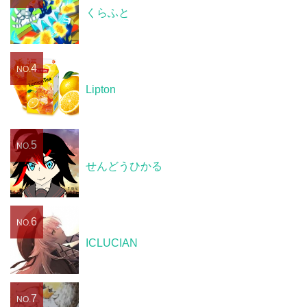
くらふと
4
NO.
Lipton
5
NO.
せんどうひかる
6
NO.
ICLUCIAN
7
NO.