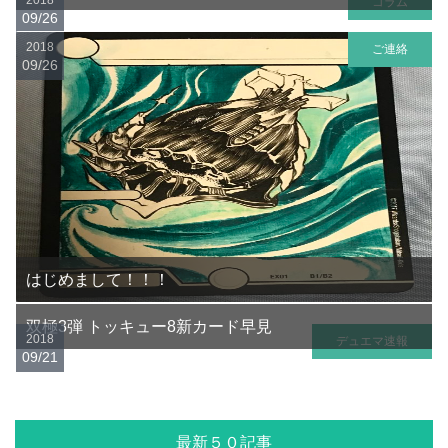
コラム
09/26
2018
ご連絡
09/26
はじめまして！！！
双極3弾 トッキュー8新カード早見
2018
デュエマ速報
09/21
最新５０記事